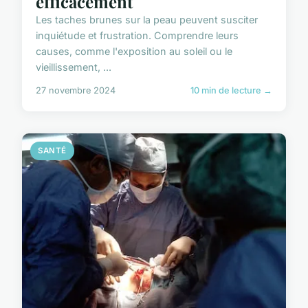
efficacement
Les taches brunes sur la peau peuvent susciter
inquiétude et frustration. Comprendre leurs
causes, comme l'exposition au soleil ou le
vieillissement, ...
27 novembre 2024
10 min de lecture →
SANTÉ