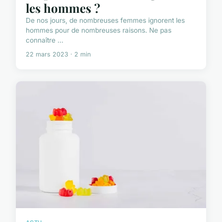
les hommes ?
De nos jours, de nombreuses femmes ignorent les
hommes pour de nombreuses raisons. Ne pas
connaître ...
22 mars 2023 · 2 min