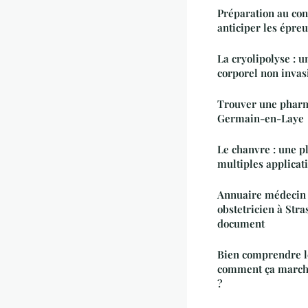
Préparation au co
anticiper les épre
La cryolipolyse :
corporel non invas
Trouver une pharm
Germain-en-Laye
Le chanvre : une p
multiples applicat
Annuaire médecin 
obstetricien à Stra
document
Bien comprendre le
comment ça marche 
?