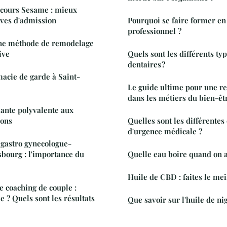
ncours Sesame : mieux
uves d'admission
Pourquoi se faire former en coaching
professionnel ?
 une méthode de remodelage
ive
Quels sont les différents ty
dentaires ?
acie de garde à Saint-
Le guide ultime pour une r
dans les métiers du bien-êt
lante polyvalente aux
ions
Quelles sont les différentes
d'urgence médicale ?
gastro gynecologue-
sbourg : l'importance du
Quelle eau boire quand on a
Huile de CBD : faites le mei
 coaching de couple :
? Quels sont les résultats
Que savoir sur l'huile de nig