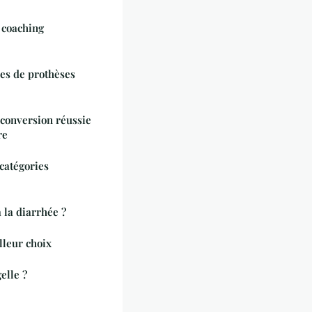
pes de prothèses
econversion réussie
re
 catégories
 la diarrhée ?
lleur choix
elle ?