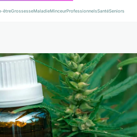
n-être
Grossesse
Maladie
Minceur
Professionnels
Santé
Seniors